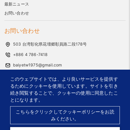
最新ニュース
お問い合わせ
お問い合わせ
503 台湾彰化県花壇郷彰員路二段178号
+886 4 786-7418
baiyetw1975@gmail.com
このウェブサイトでは、より良いサービスを提供す
2026 © Bai Ye Industrial Co., Ltd..
Designed by
首岳資訊
.
るためにクッキーを使用しています。サイトを引き
サイトマップ
続き閲覧することで、クッキーの使用に同意したこ
とになります。
オフィス家具用ハードウェア・サプライヤー
カスタム金属部品
アクセサリー・部品メーカー
こちらをクリックしてクッキーポリシーをお読
台湾 OEM/ODM 家具部品輸出企業
みください。
家具用コネクタおよび付属品