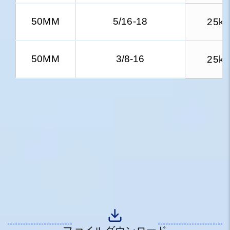
50MM
5/16-18
25kg
50MM
3/8-16
25kg