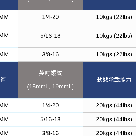
5MM
1/4-20
10kgs (22lbs)
5MM
5/16-18
10kgs (22lbs)
5MM
3/8-16
10kgs (22lbs)
英吋螺紋
輪徑
動態承載能力
(15mmL, 19mmL)
0MM
1/4-20
20kgs (44lbs)
0MM
5/16-18
20kgs (44lbs)
0MM
3/8-16
20kgs (44lbs)