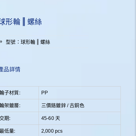
球形輪 ‖ 螺絲
型號：球形輪 ‖ 螺絲
產品詳情
輪子材質:
PP
輪架鍍層:
三價鉻鍍鋅 / 古銅色
交期:
45-60 天
最低量:
2,000 pcs