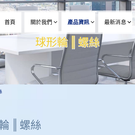
首頁
關於我們
產品資訊
最新消息
球形輪 ‖ 螺絲
絲
輪 ‖ 螺絲