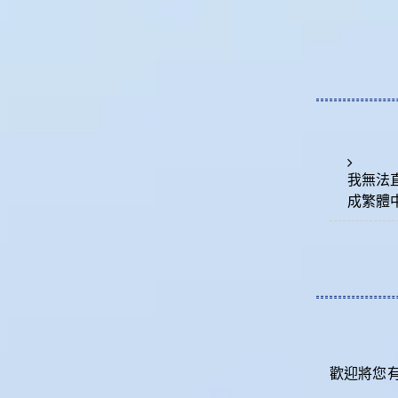
我無法
成繁體
歡迎將您