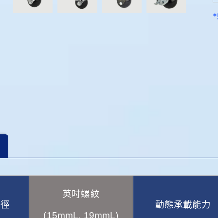
英吋螺紋
輪徑
動態承載能力
(15mmL, 19mmL)