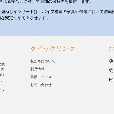
される接合部に対して追加の保持力を提供します。
金属ねじインサートは、パイプ構造の家具や機器において信頼
的な安定性を向上させます。
クイックリンク
私たちについて
上の実
製品情報
社内
01
最新ニュース
は、
お問い合わせ
あ
グブ