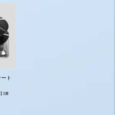
サート
‖ 2層