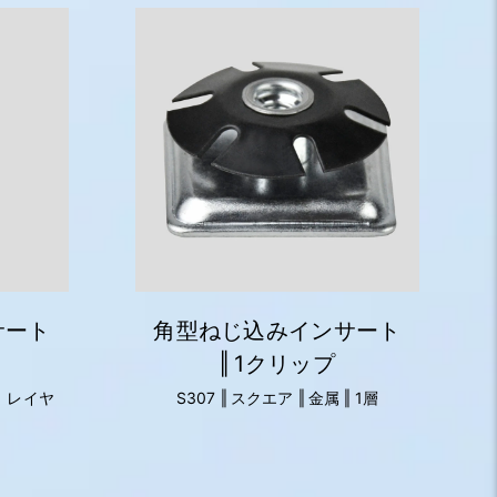
サート
角型ねじ込みインサート
‖ 1クリップ
 1 レイヤ
S307 ‖ スクエア ‖ 金属 ‖ 1層