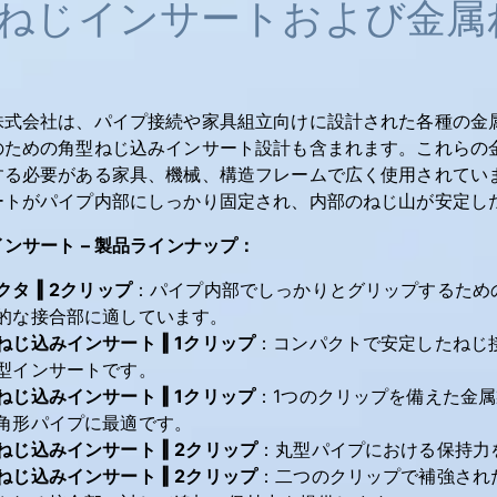
ねじインサートおよび金属
株式会社は、パイプ接続や家具組立向けに設計された各種の金
のための角型ねじ込みインサート設計も含まれます。これらの
する必要がある家具、機械、構造フレームで広く使用されてい
ートがパイプ内部にしっかり固定され、内部のねじ山が安定し
ンサート – 製品ラインナップ：
クタ ‖ 2クリップ
：パイプ内部でしっかりとグリップするため
的な接合部に適しています。
ねじ込みインサート ‖ 1クリップ
：コンパクトで安定したねじ
型インサートです。
ねじ込みインサート ‖ 1クリップ
：1つのクリップを備えた金
角形パイプに最適です。
ねじ込みインサート ‖ 2クリップ
：丸型パイプにおける保持力
ねじ込みインサート ‖ 2クリップ
：二つのクリップで補強され