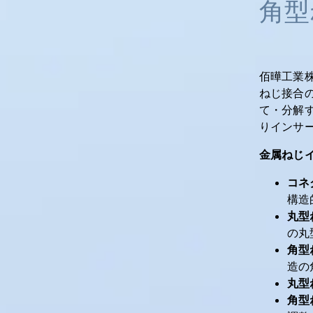
角型
佰曄工業
ねじ接合
て・分解
りインサ
金属ねじイ
コネ
構造
丸型
の丸
角型
造の
丸型
角型