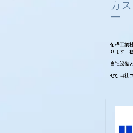
カス
ー
佰曄工業
ります。
自社設備
ぜひ当社