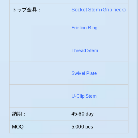
トップ金具：
Socket Stem (Grip neck)
Friction Ring
Thread Stem
Swivel Plate
U-Clip Stem
納期：
45-60 day
MOQ:
5,000 pcs