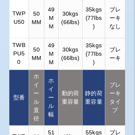
49
35kgs
ブレ
TWP
50
30kgs
M
(77lbs
ーキ
U50
MM
(66lbs)
M
)
なし
TWB
49
35kgs
50
30kgs
ブレ
PU5
M
(77lbs
MM
(66lbs)
ーキ
0
M
)
ホ
ホ
イ
ブレ
イ
ー
動的荷
静的荷
ーキ
型番
ー
ル
重容量
重容量
タイ
ル
直
プ
幅
径
51
55kgs
ブレ