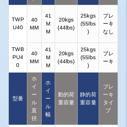
41
25kgs
ブレ
TWP
40
20kgs
M
(55lbs
ーキ
U40
MM
(44lbs)
M
)
なし
TWB
41
25kgs
40
20kgs
ブレ
PU4
M
(55lbs
MM
(44lbs)
ーキ
0
M
)
ホ
ホ
イ
ブレ
イ
ー
動的荷
静的荷
ーキ
型番
ー
ル
重容量
重容量
タイ
ル
直
プ
幅
径