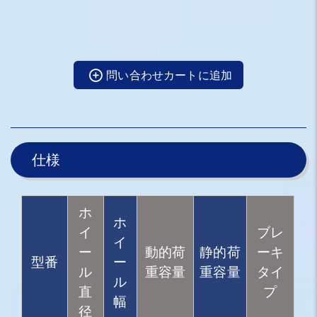
問い合わせカートに追加
仕様
ホ
ホ
イ
ブレ
イ
ー
動的荷
静的荷
ーキ
型番
ー
ル
重容量
重容量
タイ
ル
直
プ
幅
径