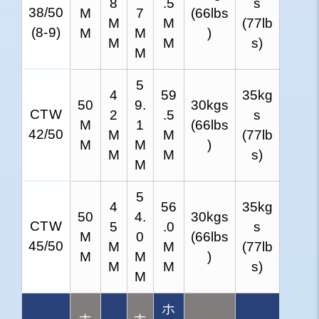
8
.5
s
38/50
M
7
(66lbs
M
M
(77lb
(8-9)
M
M
)
M
M
s)
M
5
4
59
35kg
50
9.
30kgs
CTW
2
.5
s
M
1
(66lbs
42/50
M
M
(77lb
M
M
)
M
M
s)
M
5
4
56
35kg
50
4.
30kgs
CTW
5
.0
s
M
0
(66lbs
45/50
M
M
(77lb
M
M
)
M
M
s)
M
ホ
ホ
ホ