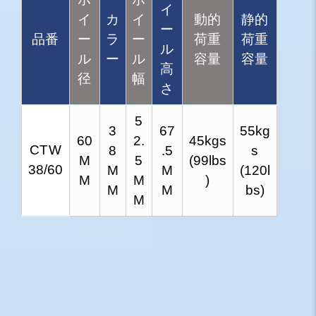
イ
イ
カ
イ
動的
静的
ー
品番
ー
ラ
ー
荷重
荷重
ル
ル
ー
ル
容量
容量
高
径
幅
さ
5
3
67
55kg
60
2.
45kgs
CTW
8
.5
s
M
5
(99lbs
38/60
M
M
(120l
M
M
)
M
M
bs)
M