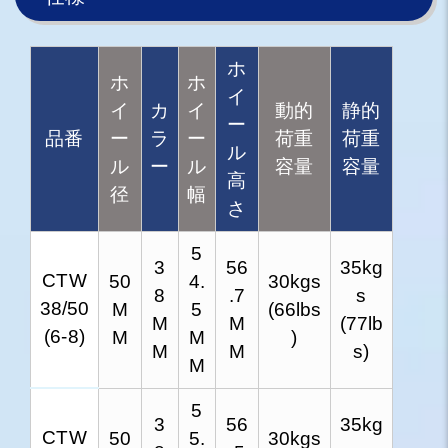
ホ
ホ
ホ
イ
イ
カ
イ
動的
静的
ー
品番
ー
ラ
ー
荷重
荷重
ル
ル
ー
ル
容量
容量
高
径
幅
さ
5
3
56
35kg
CTW
50
4.
30kgs
8
.7
s
38/50
M
5
(66lbs
M
M
(77lb
(6-8)
M
M
)
M
M
s)
M
5
3
56
35kg
CTW
50
5.
30kgs