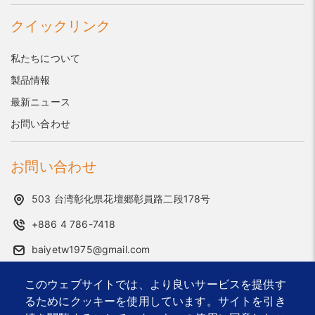
クイックリンク
私たちについて
製品情報
最新ニュース
お問い合わせ
お問い合わせ
503 台湾彰化県花壇郷彰員路二段178号
+886 4 786-7418
baiyetw1975@gmail.com
このウェブサイトでは、より良いサービスを提供す
2026 © Bai Ye Industrial Co., Ltd..
Designed by
首岳資訊
.
るためにクッキーを使用しています。サイトを引き
サイトマップ