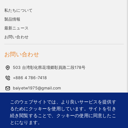
私たちについて
製品情報
最新ニュース
お問い合わせ
お問い合わせ
503 台湾彰化県花壇郷彰員路二段178号
+886 4 786-7418
baiyetw1975@gmail.com
このウェブサイトでは、より良いサービスを提供す
2026 © Bai Ye Industrial Co., Ltd..
Designed by
首岳資訊
.
るためにクッキーを使用しています。サイトを引き
サイトマップ
続き閲覧することで、クッキーの使用に同意したこ
とになります。
オフィス家具用ハードウェア・サプライヤー