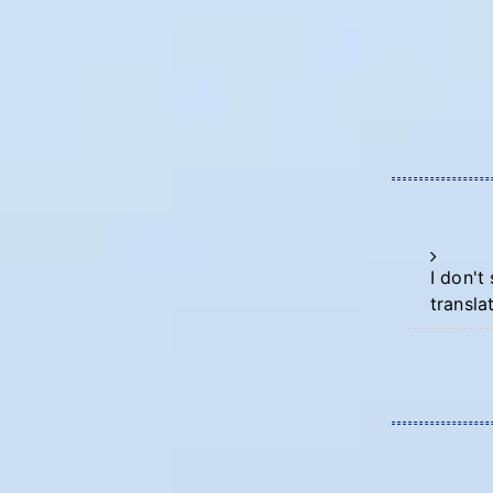
I don't
transla