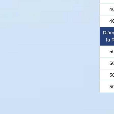
4
4
Diám
la 
5
5
5
5