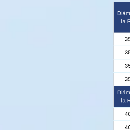
Diám
la 
3
3
3
3
Diám
la 
4
4