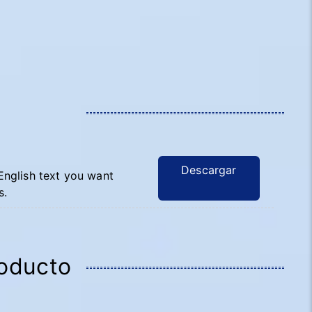
Descargar
 English text you want
s.
roducto