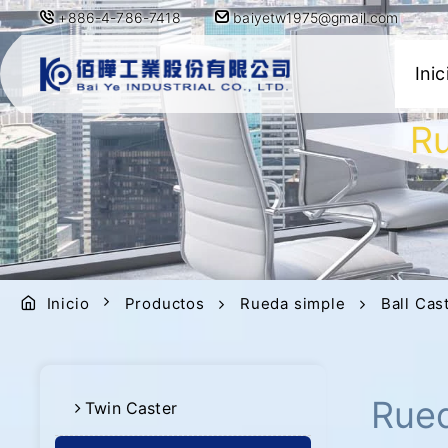
+886-4-786-7418
baiyetw1975@gmail.com
Inic
Ru
Inicio
Productos
Rueda simple
Ball Cas
Rued
Twin Caster