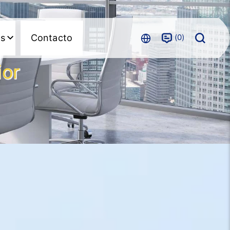
0
as
Contacto
ior