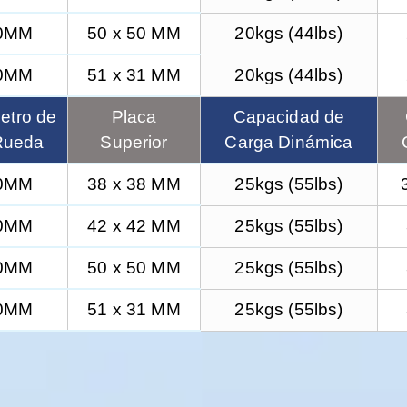
0MM
50 x 50 MM
20kgs (44lbs)
0MM
51 x 31 MM
20kgs (44lbs)
etro de
Placa
Capacidad de
Rueda
Superior
Carga Dinámica
0MM
38 x 38 MM
25kgs (55lbs)
0MM
42 x 42 MM
25kgs (55lbs)
0MM
50 x 50 MM
25kgs (55lbs)
0MM
51 x 31 MM
25kgs (55lbs)