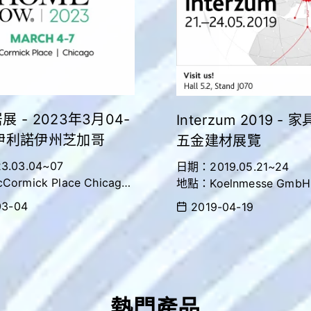
 - 2023年3月04-
Interzum 2019 -
伊利諾伊州芝加哥
五金建材展覽
.03.04~07
日期：2019.05.21~24
ormick Place Chicago
地點：Koelnmesse GmbH 
ational Sourcing Expo)
Hall 5.2
3-04
2019-04-19
10707
展位號：J070
https://www.interzum.co
www.theinspiredhomeshow
bitor/bai_yeindustrial/
熱門產品