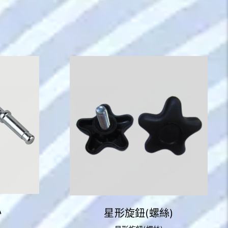
心
星形旋鈕(螺絲)