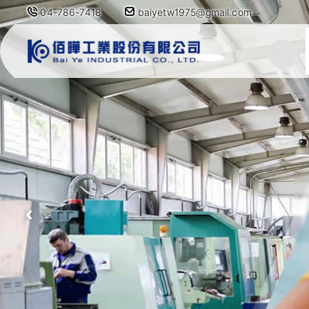
04-786-7418
baiyetw1975@gmail.com