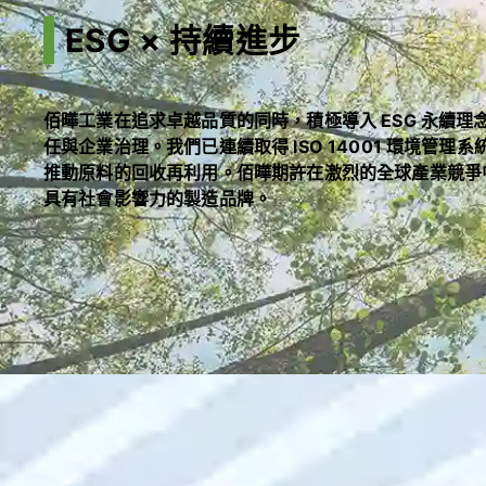
ESG × 持續進步
佰曄工業在追求卓越品質的同時，積極導入 ESG 永續
任與企業治理。我們已連續取得 ISO 14001 環境管
推動原料的回收再利用。佰曄期許在激烈的全球產業競爭
具有社會影響力的製造品牌。