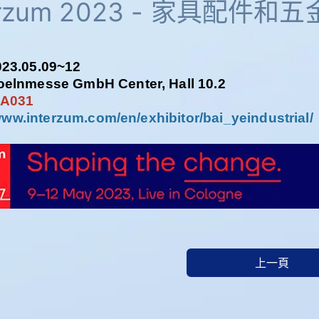
erzum 2023 - 家具配件
3.05.09~12
nmesse GmbH Center, Hall 10.2
A031
www.interzum.com/en/exhibitor/bai_yeindustrial/
上一頁