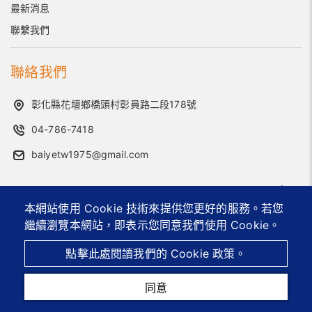
最新消息
聯繫我們
聯絡我們
彰化縣花壇鄉橋頭村彰員路二段178號
04-786-7418
baiyetw1975@gmail.com
2026 © 佰曄工業股份有限公司.
Designed by
首岳資訊
.
網
站地圖
本網站使用 Cookie 技術來提供您更好的服務。若您
繼續瀏覽本網站，即表示您同意我們使用 Cookie。
辦公家具五金供應商
客製化金屬零件
配件製造商
點擊此處閱讀我們的 Cookie 政策。
台灣 OEM ODM 家具零件出口商
家具連接器及配件
同意
電話
信箱
地圖