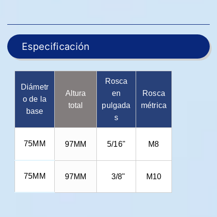
Especificación
Rosca
Diámetr
Altura
en
Rosca
o de la
total
pulgada
métrica
base
s
75MM
97MM
5/16"
M8
75MM
97MM
3/8"
M10