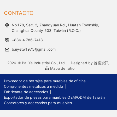
CONTACTO
No.178, Sec. 2, Zhangyuan Rd., Huatan Township,
Changhua County 503, Taiwán (R.O.C.)
+886 4 786-7418
baiyetw1975@gmail.com
2026 © Bai Ye Industrial Co., Ltd..
Designed by
首岳資訊
.
Mapa del sitio
Proveedor de herrajes para muebles de oficina
Componentes metálicos a medida
Fabricante de accesorios
Exportador de piezas para muebles OEM/ODM de Taiwán
Conectores y accesorios para muebles