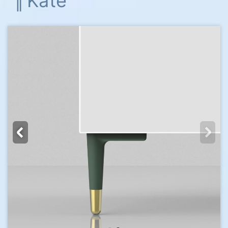
‖ Kate