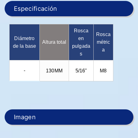
Especificación
Rosca
Rosca
Diámetro
en
Altura total
métric
de la base
pulgada
a
s
-
130MM
5/16"
M8
Imagen