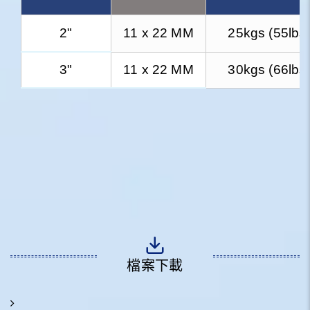
2"
11 x 22 MM
25kgs (55lbs
3"
11 x 22 MM
30kgs (66lbs
檔案下載