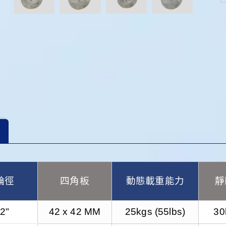
輪徑
四角板
動態載重能力
靜
2"
42 x 42 MM
25kgs (55lbs)
30