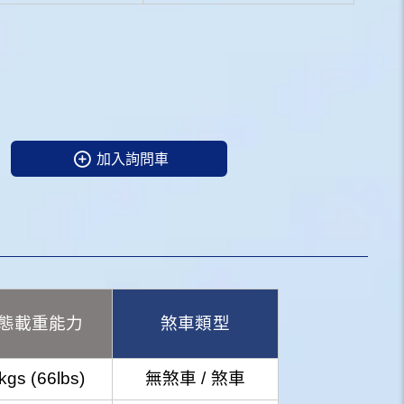
加入詢問車
態載重能力
煞車類型
kgs (66lbs)
無煞車 / 煞車